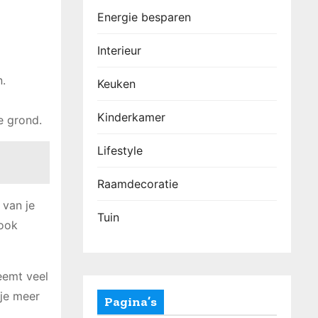
Energie besparen
Interieur
.
Keuken
Kinderkamer
e grond.
Lifestyle
Raamdecoratie
 van je
Tuin
 ook
eemt veel
 je meer
Pagina’s