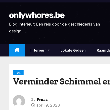
S
k
onlywhores.be
i
p
Blog interieur: Een reis door de geschiedenis van
t
design
o
c
Interieur
Lokale Gidsen
Raamde
o
n
t
e
TUIN
Verminder Schimmel en
n
t
By
Fenna
apr 19, 2023