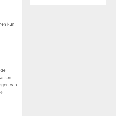
chen kun
ede
passen
engen van
de