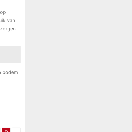
 op
uik van
 zorgen
de bodem