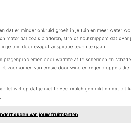
n dat er minder onkruid groeit in je tuin en meer water wo
h materiaal zoals bladeren, stro of houtsnippers dat over j
in je tuin door evapotranspiratie tegen te gaan.
en plagenproblemen door warmte af te schermen en schadel
 het voorkomen van erosie door wind en regendruppels die o
r let wel op dat je niet te veel mulch gebruikt omdat dit k
.
 onderhouden van jouw fruitplanten