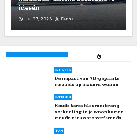
ruimte
je verticale ruimte
Jul 25, 2026
Fenna
Monochrome wandcollage
canvas: minimalistische kunst
voor maximale impact
INTERIEUR
De impact van 3D-geprinte
meubels op modern wonen
INTERIEUR
Koude terre kleuren: breng
verkoeling in je woonkamer
met de nieuwste verftrends
TUIN