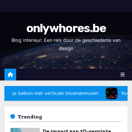
S
k
i
onlywhores.be
p
t
Blog interieur: Een reis door de geschiedenis van
o
design
c
o
n
t
e
t verticale bloemenmuren
Koele verlichtingstech
n
t
Trending
De impact van 3D-geprinte