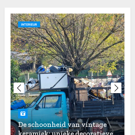
keramiek: unieke decoratieve
ideeën
INTERIEUR
Loft-tussenverdiepingen
inrichten: haal het meeste uit
je verticale ruimte
Reflecterende waterpartijen in
de tuin: een betoverende
zomerse toevoeging
Gids voor het kopen van 3D
fotobehang: transformeer je
muren met diepte en dimensie
Loft-tussenverdiepingen
Stylen van baby gordijnen: hoe
inrichten: haal het meeste uit
creëer je een sprookjesachtige