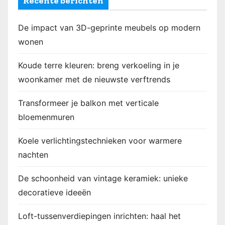
Recente berichten
e
De impact van 3D-geprinte meubels op modern
n
wonen
p
Koude terre kleuren: breng verkoeling in je
a
woonkamer met de nieuwste verftrends
g
Transformeer je balkon met verticale
i
bloemenmuren
n
Koele verlichtingstechnieken voor warmere
e
nachten
r
De schoonheid van vintage keramiek: unieke
i
decoratieve ideeën
n
Loft-tussenverdiepingen inrichten: haal het