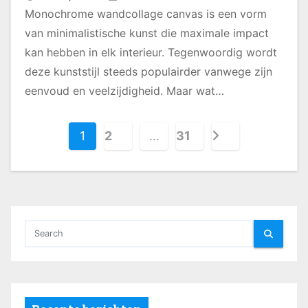
Monochrome wandcollage canvas is een vorm
van minimalistische kunst die maximale impact
kan hebben in elk interieur. Tegenwoordig wordt
deze kunststijl steeds populairder vanwege zijn
eenvoud en veelzijdigheid. Maar wat…
B
1
2
…
31
e
r
i
c
h
t