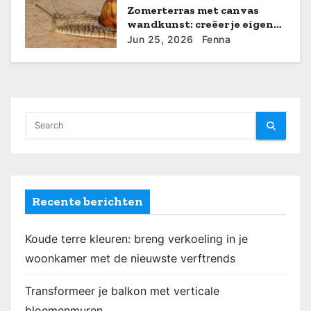
i
Zomerterras met canvas
wandkunst: creëer je eigen
e
galerie
Jun 25, 2026
Fenna
Recente berichten
Koude terre kleuren: breng verkoeling in je
woonkamer met de nieuwste verftrends
Transformeer je balkon met verticale
bloemenmuren