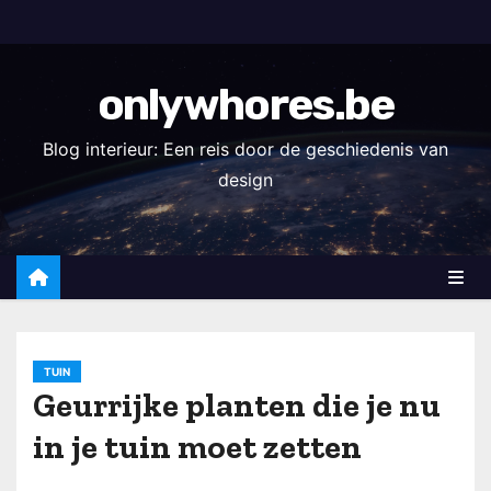
S
k
i
onlywhores.be
p
t
Blog interieur: Een reis door de geschiedenis van
o
design
c
o
n
t
e
n
TUIN
t
Geurrijke planten die je nu
in je tuin moet zetten