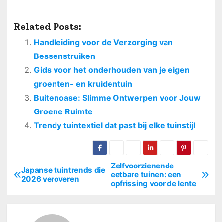
Related Posts:
Handleiding voor de Verzorging van
Bessenstruiken
Gids voor het onderhouden van je eigen
groenten- en kruidentuin
Buitenoase: Slimme Ontwerpen voor Jouw
Groene Ruimte
Trendy tuintextiel dat past bij elke tuinstijl
Zelfvoorzienende
B
Japanse tuintrends die
eetbare tuinen: een
2026 veroveren
opfrissing voor de lente
e
r