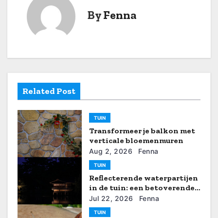
i
By
Fenna
c
h
t
n
Related Post
a
TUIN
v
Transformeer je balkon met
i
verticale bloemenmuren
Aug 2, 2026
Fenna
g
TUIN
Reflecterende waterpartijen
a
in de tuin: een betoverende
zomerse toevoeging
t
Jul 22, 2026
Fenna
TUIN