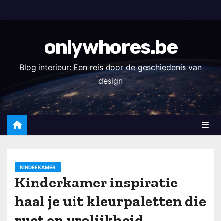
S
k
i
onlywhores.be
p
t
Blog interieur: Een reis door de geschiedenis van
o
design
c
o
n
t
e
n
KINDERKAMER
t
Kinderkamer inspiratie
haal je uit kleurpaletten die
rust en vrolijkheid