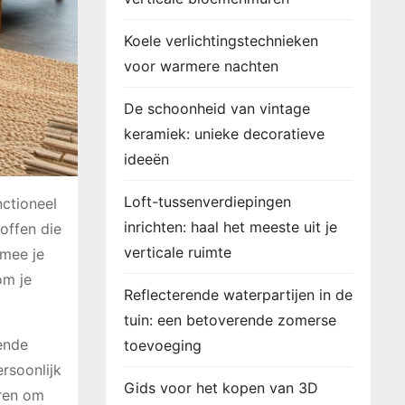
Koele verlichtingstechnieken
voor warmere nachten
De schoonheid van vintage
keramiek: unieke decoratieve
ideeën
Loft-tussenverdiepingen
nctioneel
inrichten: haal het meeste uit je
offen die
verticale ruimte
rmee je
om je
Reflecterende waterpartijen in de
tuin: een betoverende zomerse
lende
toevoeging
rsoonlijk
Gids voor het kopen van 3D
eren om