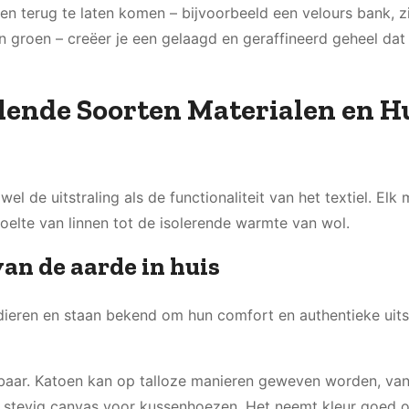
ren terug te laten komen – bijvoorbeeld een velours bank, z
n groen – creëer je een gelaagd en geraffineerd geheel dat 
illende Soorten Materialen en 
 de uitstraling als de functionaliteit van het textiel. Elk 
oelte van linnen tot de isolerende warmte van wol.
an de aarde in huis
dieren en staan bekend om hun comfort en authentieke uitst
lbaar. Katoen kan op talloze manieren geweven worden, va
n stevig canvas voor kussenhoezen. Het neemt kleur goed o