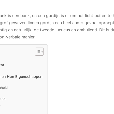
nk is een bank, en een gordijn is er om het licht buiten te
en grof geweven linnen gordijn een heel ander gevoel oproep
tig en natuurlijk, de tweede luxueus en omhullend. Dit is de
on-verbale manier.
ent
len en Hun Eigenschappen
gheid
npak
t