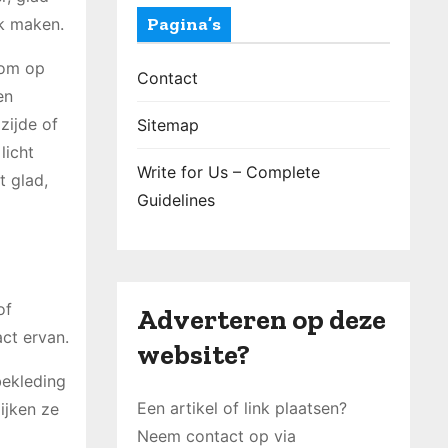
Pagina’s
jk maken.
 om op
Contact
en
zijde of
Sitemap
licht
Write for Us – Complete
t glad,
Guidelines
of
Adverteren op deze
ct ervan.
website?
bekleding
Een artikel of link plaatsen?
ijken ze
Neem contact op via