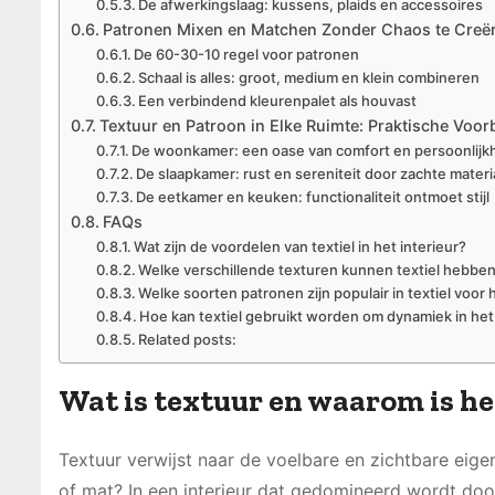
De afwerkingslaag: kussens, plaids en accessoires
Patronen Mixen en Matchen Zonder Chaos te Creë
De 60-30-10 regel voor patronen
Schaal is alles: groot, medium en klein combineren
Een verbindend kleurenpalet als houvast
Textuur en Patroon in Elke Ruimte: Praktische Voor
De woonkamer: een oase van comfort en persoonlijk
De slaapkamer: rust en sereniteit door zachte materi
De eetkamer en keuken: functionaliteit ontmoet stijl
FAQs
Wat zijn de voordelen van textiel in het interieur?
Welke verschillende texturen kunnen textiel hebbe
Welke soorten patronen zijn populair in textiel voor 
Hoe kan textiel gebruikt worden om dynamiek in het
Related posts:
Wat is textuur en waarom is he
Textuur verwijst naar de voelbare en zichtbare eige
of mat? In een interieur dat gedomineerd wordt doo