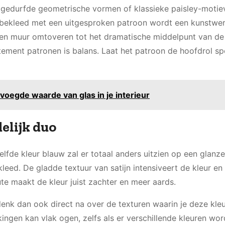
 gedurfde geometrische vormen of klassieke paisley-motie
 bekleed met een uitgesproken patroon wordt een kunstwe
en muur omtoveren tot het dramatische middelpunt van de 
tement patronen is balans. Laat het patroon de hoofdrol sp
oegde waarde van glas in je interieur
delijk duo
elfde kleur blauw zal er totaal anders uitzien op een glanz
leed. De gladde textuur van satijn intensiveert de kleur en
ute maakt de kleur juist zachter en meer aards.
enk dan ook direct na over de texturen waarin je deze kleu
ngen kan vlak ogen, zelfs als er verschillende kleuren wo