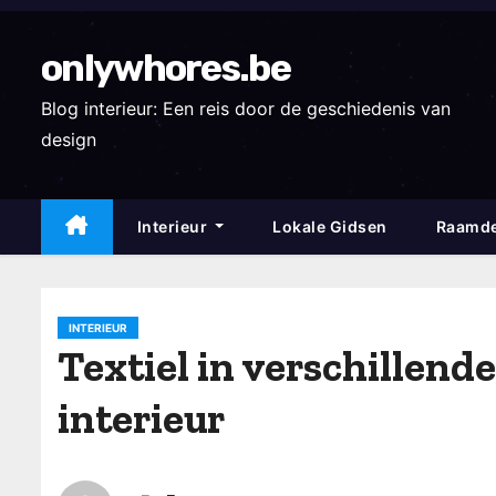
S
k
onlywhores.be
i
p
Blog interieur: Een reis door de geschiedenis van
t
design
o
c
Interieur
Lokale Gidsen
Raamde
o
n
t
e
INTERIEUR
Textiel in verschillen
n
t
interieur