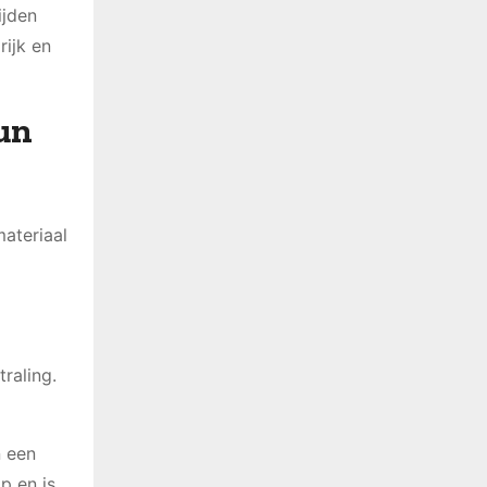
ijden
rijk en
Hun
materiaal
raling.
n een
p en is