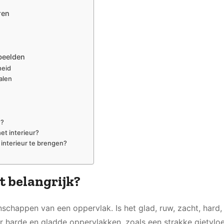
ren
beelden
heid
alen
n?
het interieur?
 interieur te brengen?
t belangrijk?
nschappen van een oppervlak. Is het glad, ruw, zacht, hard
r harde en gladde oppervlakken, zoals een strakke gietvloe