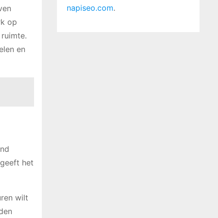
napiseo.com
.
ven
rk op
ruimte.
elen en
end
 geeft het
ren wilt
rden