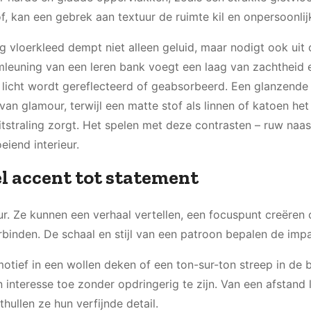
, kan een gebrek aan textuur de ruimte kil en onpersoonli
g vloerkleed dempt niet alleen geluid, maar nodigt ook uit
rmleuning van een leren bank voegt een laag van zachtheid 
 licht wordt gereflecteerd of geabsorbeerd. Een glanzende 
van glamour, terwijl een matte stof als linnen of katoen het 
tstraling zorgt. Het spelen met deze contrasten – ruw naas
eiend interieur.
el accent tot statement
ur. Ze kunnen een verhaal vertellen, een focuspunt creëren 
binden. De schaal en stijl van een patroon bepalen de impa
otief in een wollen deken of een ton-sur-ton streep in de 
interesse toe zonder opdringerig te zijn. Van een afstand l
hullen ze hun verfijnde detail.