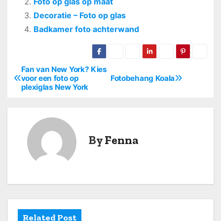
Foto op glas op maat
Decoratie – Foto op glas
Badkamer foto achterwand
Fan van New York? Kies
B
voor een foto op
Fotobehang Koala
plexiglas New York
e
r
i
By
Fenna
c
h
t
n
Related Post