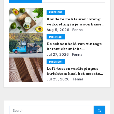
a
INTERIEUR
v
Koude terre kleuren: breng
i
verkoeling in je woonkamer
met de nieuwste verftrends
Aug 5, 2026
Fenna
g
INTERIEUR
De schoonheid van vintage
a
keramiek: unieke
decoratieve ideeën
t
Jul 27, 2026
Fenna
INTERIEUR
i
Loft-tussenverdiepingen
inrichten: haal het meeste
e
uit je verticale ruimte
Jul 25, 2026
Fenna