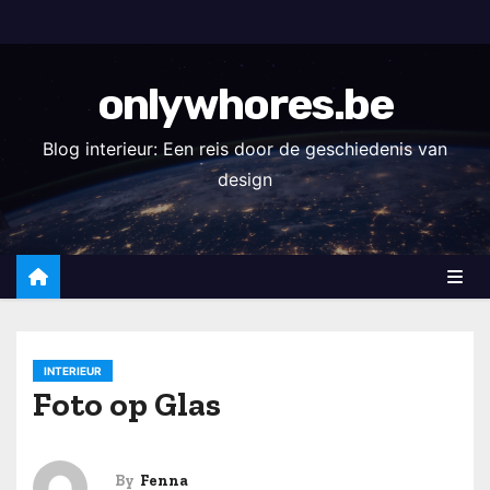
S
k
i
onlywhores.be
p
t
Blog interieur: Een reis door de geschiedenis van
o
design
c
o
n
t
e
n
INTERIEUR
t
Foto op Glas
By
Fenna