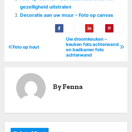
gezelligheid uitstralen
Decoratie aan uw muur – Foto op canvas
Uw droomkeuken –
B
keuken foto achterwand
Foto op hout
en badkamer foto
e
achterwand
r
i
By
Fenna
c
h
t
n