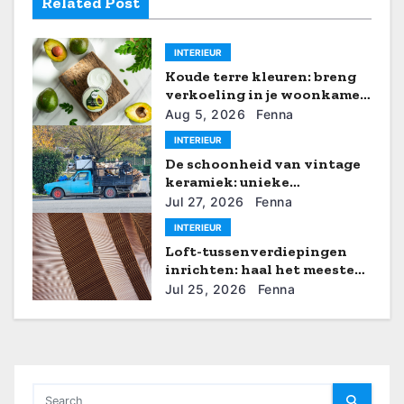
Related Post
a
v
INTERIEUR
Koude terre kleuren: breng
i
verkoeling in je woonkamer
met de nieuwste verftrends
g
Aug 5, 2026
Fenna
INTERIEUR
a
De schoonheid van vintage
keramiek: unieke
t
decoratieve ideeën
Jul 27, 2026
Fenna
i
INTERIEUR
Loft-tussenverdiepingen
e
inrichten: haal het meeste
uit je verticale ruimte
Jul 25, 2026
Fenna