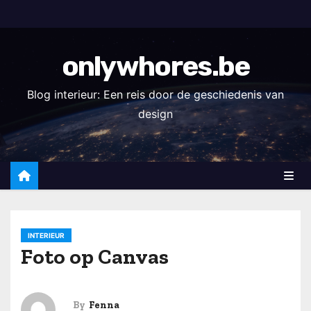
S
k
i
onlywhores.be
p
t
Blog interieur: Een reis door de geschiedenis van
o
design
c
o
n
t
e
n
INTERIEUR
t
Foto op Canvas
By
Fenna