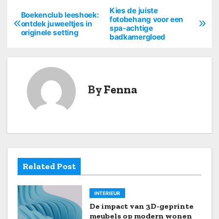
Kies de juiste
B
Boekenclub leeshoek:
fotobehang voor een
ontdek juweeltjes in
spa-achtige
e
originele setting
badkamergloed
r
i
By
Fenna
c
h
t
n
Related Post
a
v
INTERIEUR
De impact van 3D-geprinte
i
meubels op modern wonen