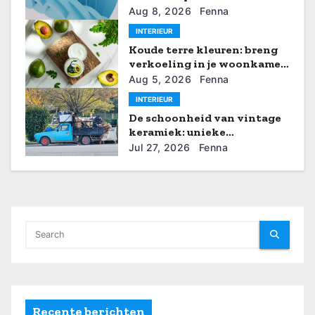
g
Aug 8, 2026
Fenna
INTERIEUR
a
Koude terre kleuren: breng
verkoeling in je woonkamer
t
met de nieuwste verftrends
Aug 5, 2026
Fenna
i
INTERIEUR
De schoonheid van vintage
e
keramiek: unieke
decoratieve ideeën
Jul 27, 2026
Fenna
Recente berichten