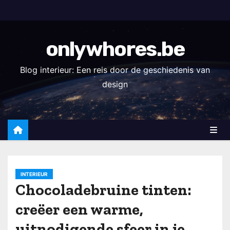
S
k
i
onlywhores.be
p
t
Blog interieur: Een reis door de geschiedenis van
o
design
c
o
n
t
e
n
INTERIEUR
t
Chocoladebruine tinten:
creëer een warme,
uitnodigende sfeer in je